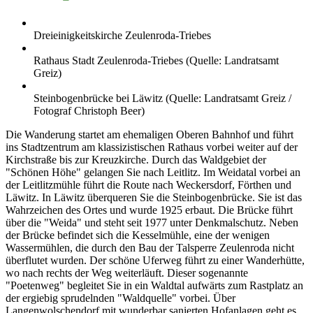
Dreieinigkeitskirche Zeulenroda-Triebes
Rathaus Stadt Zeulenroda-Triebes (Quelle: Landratsamt
Greiz)
Steinbogenbrücke bei Läwitz (Quelle: Landratsamt Greiz /
Fotograf Christoph Beer)
Die Wanderung startet am ehemaligen Oberen Bahnhof und führt
ins Stadtzentrum am klassizistischen Rathaus vorbei weiter auf der
Kirchstraße bis zur Kreuzkirche. Durch das Waldgebiet der
"Schönen Höhe" gelangen Sie nach Leitlitz. Im Weidatal vorbei an
der Leitlitzmühle führt die Route nach Weckersdorf, Förthen und
Läwitz. In Läwitz überqueren Sie die Steinbogenbrücke. Sie ist das
Wahrzeichen des Ortes und wurde 1925 erbaut. Die Brücke führt
über die "Weida" und steht seit 1977 unter Denkmalschutz. Neben
der Brücke befindet sich die Kesselmühle, eine der wenigen
Wassermühlen, die durch den Bau der Talsperre Zeulenroda nicht
überflutet wurden. Der schöne Uferweg führt zu einer Wanderhütte,
wo nach rechts der Weg weiterläuft. Dieser sogenannte
"Poetenweg" begleitet Sie in ein Waldtal aufwärts zum Rastplatz an
der ergiebig sprudelnden "Waldquelle" vorbei. Über
Langenwolschendorf mit wunderbar sanierten Hofanlagen geht es