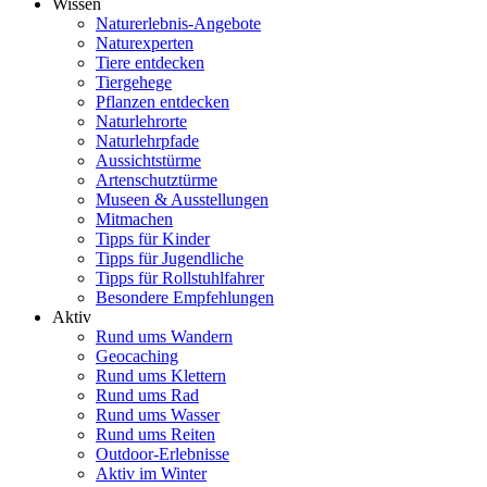
Wissen
Naturerlebnis-Angebote
Naturexperten
Tiere entdecken
Tiergehege
Pflanzen entdecken
Naturlehrorte
Naturlehrpfade
Aussichtstürme
Artenschutztürme
Museen & Ausstellungen
Mitmachen
Tipps für Kinder
Tipps für Jugendliche
Tipps für Rollstuhlfahrer
Besondere Empfehlungen
Aktiv
Rund ums Wandern
Geocaching
Rund ums Klettern
Rund ums Rad
Rund ums Wasser
Rund ums Reiten
Outdoor-Erlebnisse
Aktiv im Winter