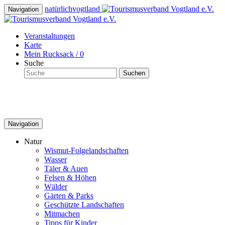
natürlich
vogtland
Navigation
Veranstaltungen
Karte
Mein Rucksack /
0
Suche
Suchen
Navigation
Natur
Wismut-Folgelandschaften
Wasser
Täler & Auen
Felsen & Höhen
Wälder
Gärten & Parks
Geschützte Landschaften
Mitmachen
Tipps für Kinder