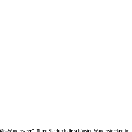
täts-Wanderwege" führen Sie durch die schönsten Wanderstrecken im