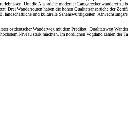
urerlebnissen. Um die Ansprüche moderner Langstreckenwanderer zu be
zt. Drei Wanderrouten haben die hohen Qualitätsansprüche der Zertifizi
. landschaftliche und kulturelle Sehenswürdigkeiten, Abwechslungsrei
ter ostdeutscher Wanderweg mit dem Prädikat „Qualitätsweg Wanderba
 höchstem Niveau stark machten. Im nördlichen Vogtland zählen der T