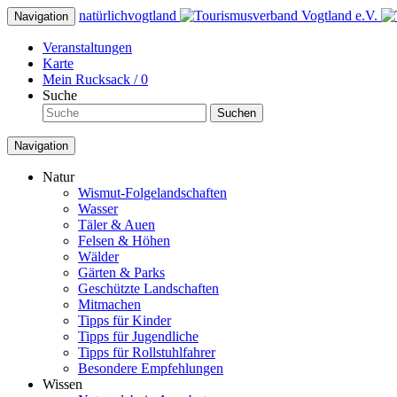
natürlich
vogtland
Navigation
Veranstaltungen
Karte
Mein Rucksack /
0
Suche
Suchen
Navigation
Natur
Wismut-Folgelandschaften
Wasser
Täler & Auen
Felsen & Höhen
Wälder
Gärten & Parks
Geschützte Landschaften
Mitmachen
Tipps für Kinder
Tipps für Jugendliche
Tipps für Rollstuhlfahrer
Besondere Empfehlungen
Wissen