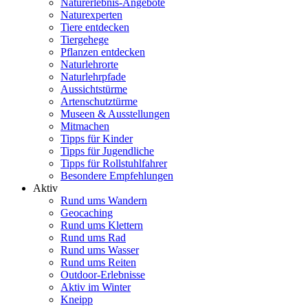
Naturerlebnis-Angebote
Naturexperten
Tiere entdecken
Tiergehege
Pflanzen entdecken
Naturlehrorte
Naturlehrpfade
Aussichtstürme
Artenschutztürme
Museen & Ausstellungen
Mitmachen
Tipps für Kinder
Tipps für Jugendliche
Tipps für Rollstuhlfahrer
Besondere Empfehlungen
Aktiv
Rund ums Wandern
Geocaching
Rund ums Klettern
Rund ums Rad
Rund ums Wasser
Rund ums Reiten
Outdoor-Erlebnisse
Aktiv im Winter
Kneipp