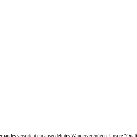
bandes verspricht ein ausgedehntes Wandervergnügen. Unsere "Quali