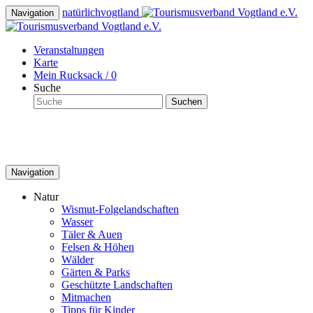
natürlich
vogtland
Navigation
Veranstaltungen
Karte
Mein Rucksack /
0
Suche
Suchen
Navigation
Natur
Wismut-Folgelandschaften
Wasser
Täler & Auen
Felsen & Höhen
Wälder
Gärten & Parks
Geschützte Landschaften
Mitmachen
Tipps für Kinder