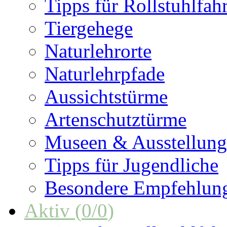
Tipps für Rollstuhlfah
Tiergehege
Naturlehrorte
Naturlehrpfade
Aussichtstürme
Artenschutztürme
Museen & Ausstellun
Tipps für Jugendliche
Besondere Empfehlun
Aktiv
(
0
/
0
)