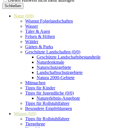
Diesen Hinweis nicht mehr anzeigen
Schließen
Natur
(
0
/
0
)
Wismut Folgelandschaften
Wasser
Täler & Auen
Felsen & Höhen
Wälder
Gärten & Parks
Geschützte Landschaften
(
0
/
0
)
Geschützte Landschaftsbestandteile
Naturdenkmale
Naturschutzgebiete
Landschaftsschutzgebiete
Natura 2000-Gebiete
Mitmachen
Tipps für Kinder
Tipps für Jugendliche
(
0
/
0
)
Naturerlebnis-Angebote
Tipps für Rollstuhlfahrer
Besondere Empfehlungen
Wissen
(
0
/
0
)
Tipps für Rollstuhlfahrer
Tiergehege