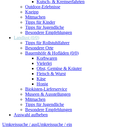
Kutsch- & Kremserfahrten
Outdoor-Erlebnisse
Kneipp
Mitmachen
Tipps für Kinder
Tipps für Jugendliche
Besondere Empfehlungen
Landlust
(
0
/
0
)
Tipps für Rollstuhlfahrer
Besondere Orte
Bauernhöfe & Hofläden
(
0
/
0
)
Korbwaren
Vielerlei
Obst, Gemüse & Kräuter
Fleisch & Wurst
Käse
Honig
Biokisten-Lieferservice
Museen & Ausstellungen
Mitmachen
Tipps für Jugendliche
Besondere Empfehlungen
Auswahl aufheben
Umkreissuche / aus
Umkreissuche / ein