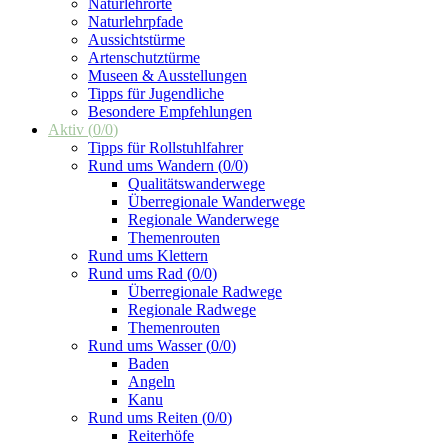
Naturlehrorte
Naturlehrpfade
Aussichtstürme
Artenschutztürme
Museen & Ausstellungen
Tipps für Jugendliche
Besondere Empfehlungen
Aktiv
(
0
/
0
)
Tipps für Rollstuhlfahrer
Rund ums Wandern
(
0
/
0
)
Qualitätswanderwege
Überregionale Wanderwege
Regionale Wanderwege
Themenrouten
Rund ums Klettern
Rund ums Rad
(
0
/
0
)
Überregionale Radwege
Regionale Radwege
Themenrouten
Rund ums Wasser
(
0
/
0
)
Baden
Angeln
Kanu
Rund ums Reiten
(
0
/
0
)
Reiterhöfe