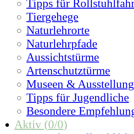
Tipps für Rollstuhlfah
Tiergehege
Naturlehrorte
Naturlehrpfade
Aussichtstürme
Artenschutztürme
Museen & Ausstellun
Tipps für Jugendliche
Besondere Empfehlun
Aktiv
(
0
/
0
)