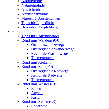
Naturlehrorte
Naturlehrpfade
Aussichtstürme
Artenschutztürme
Museen & Ausstellungen
Tipps für Jugendliche
Besondere Empfehlungen
Aktiv
(
0
/
0
)
Tipps für Rollstuhlfahrer
Rund ums Wandern
(
0
/
0
)
Qualitätswanderwege
Überregionale Wanderwege
Regionale Wanderwege
Themenrouten
Rund ums Klettern
Rund ums Rad
(
0
/
0
)
Überregionale Radwege
Regionale Radwege
Themenrouten
Rund ums Wasser
(
0
/
0
)
Baden
Angeln
Kanu
Rund ums Reiten
(
0
/
0
)
Reiterhöfe