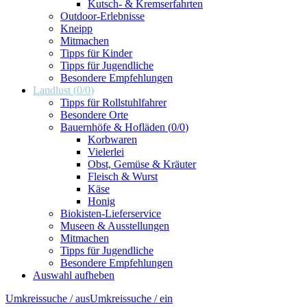
Kutsch- & Kremserfahrten
Outdoor-Erlebnisse
Kneipp
Mitmachen
Tipps für Kinder
Tipps für Jugendliche
Besondere Empfehlungen
Landlust
(
0
/
0
)
Tipps für Rollstuhlfahrer
Besondere Orte
Bauernhöfe & Hofläden
(
0
/
0
)
Korbwaren
Vielerlei
Obst, Gemüse & Kräuter
Fleisch & Wurst
Käse
Honig
Biokisten-Lieferservice
Museen & Ausstellungen
Mitmachen
Tipps für Jugendliche
Besondere Empfehlungen
Auswahl aufheben
Umkreissuche / aus
Umkreissuche / ein