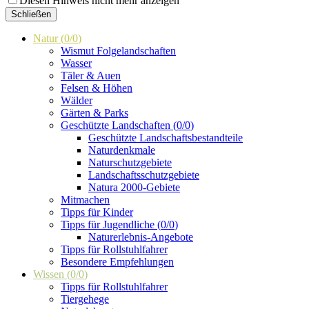
Diesen Hinweis nicht mehr anzeigen
Schließen
Natur
(
0
/
0
)
Wismut Folgelandschaften
Wasser
Täler & Auen
Felsen & Höhen
Wälder
Gärten & Parks
Geschützte Landschaften
(
0
/
0
)
Geschützte Landschaftsbestandteile
Naturdenkmale
Naturschutzgebiete
Landschaftsschutzgebiete
Natura 2000-Gebiete
Mitmachen
Tipps für Kinder
Tipps für Jugendliche
(
0
/
0
)
Naturerlebnis-Angebote
Tipps für Rollstuhlfahrer
Besondere Empfehlungen
Wissen
(
0
/
0
)
Tipps für Rollstuhlfahrer
Tiergehege