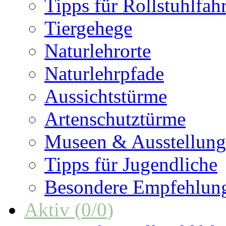
Tipps für Rollstuhlfah
Tiergehege
Naturlehrorte
Naturlehrpfade
Aussichtstürme
Artenschutztürme
Museen & Ausstellun
Tipps für Jugendliche
Besondere Empfehlun
Aktiv
(
0
/
0
)