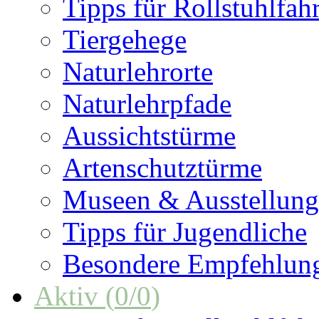
Tipps für Rollstuhlfah
Tiergehege
Naturlehrorte
Naturlehrpfade
Aussichtstürme
Artenschutztürme
Museen & Ausstellun
Tipps für Jugendliche
Besondere Empfehlun
Aktiv
(
0
/
0
)