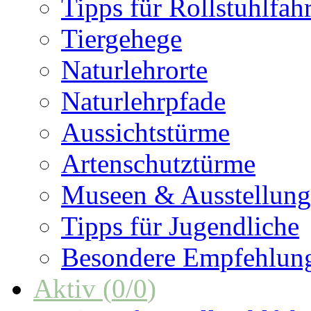
Tipps für Rollstuhlfah
Tiergehege
Naturlehrorte
Naturlehrpfade
Aussichtstürme
Artenschutztürme
Museen & Ausstellun
Tipps für Jugendliche
Besondere Empfehlun
Aktiv
(
0
/
0
)