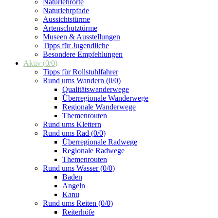
Naturlehrorte
Naturlehrpfade
Aussichtstürme
Artenschutztürme
Museen & Ausstellungen
Tipps für Jugendliche
Besondere Empfehlungen
Aktiv
(
0
/
0
)
Tipps für Rollstuhlfahrer
Rund ums Wandern
(
0
/
0
)
Qualitätswanderwege
Überregionale Wanderwege
Regionale Wanderwege
Themenrouten
Rund ums Klettern
Rund ums Rad
(
0
/
0
)
Überregionale Radwege
Regionale Radwege
Themenrouten
Rund ums Wasser
(
0
/
0
)
Baden
Angeln
Kanu
Rund ums Reiten
(
0
/
0
)
Reiterhöfe