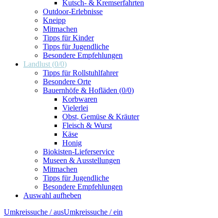
Kutsch- & Kremserfahrten
Outdoor-Erlebnisse
Kneipp
Mitmachen
Tipps für Kinder
Tipps für Jugendliche
Besondere Empfehlungen
Landlust
(
0
/
0
)
Tipps für Rollstuhlfahrer
Besondere Orte
Bauernhöfe & Hofläden
(
0
/
0
)
Korbwaren
Vielerlei
Obst, Gemüse & Kräuter
Fleisch & Wurst
Käse
Honig
Biokisten-Lieferservice
Museen & Ausstellungen
Mitmachen
Tipps für Jugendliche
Besondere Empfehlungen
Auswahl aufheben
Umkreissuche / aus
Umkreissuche / ein