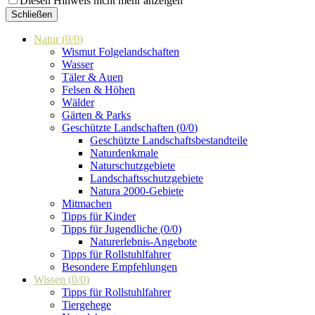
Diesen Hinweis nicht mehr anzeigen
Schließen
Natur
(
0
/
0
)
Wismut Folgelandschaften
Wasser
Täler & Auen
Felsen & Höhen
Wälder
Gärten & Parks
Geschützte Landschaften
(
0
/
0
)
Geschützte Landschaftsbestandteile
Naturdenkmale
Naturschutzgebiete
Landschaftsschutzgebiete
Natura 2000-Gebiete
Mitmachen
Tipps für Kinder
Tipps für Jugendliche
(
0
/
0
)
Naturerlebnis-Angebote
Tipps für Rollstuhlfahrer
Besondere Empfehlungen
Wissen
(
0
/
0
)
Tipps für Rollstuhlfahrer
Tiergehege