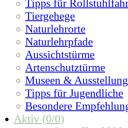
Tipps für Rollstuhlfah
Tiergehege
Naturlehrorte
Naturlehrpfade
Aussichtstürme
Artenschutztürme
Museen & Ausstellun
Tipps für Jugendliche
Besondere Empfehlun
Aktiv
(
0
/
0
)