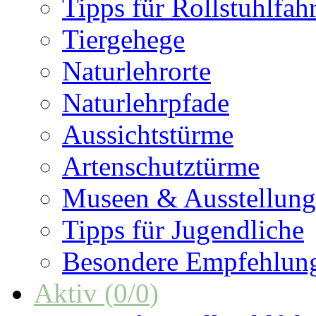
Tipps für Rollstuhlfah
Tiergehege
Naturlehrorte
Naturlehrpfade
Aussichtstürme
Artenschutztürme
Museen & Ausstellun
Tipps für Jugendliche
Besondere Empfehlun
Aktiv
(
0
/
0
)