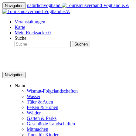
natürlich
vogtland
Navigation
Veranstaltungen
Karte
Mein Rucksack /
0
Suche
Suchen
Navigation
Natur
Wismut-Folgelandschaften
Wasser
Täler & Auen
Felsen & Höhen
Wälder
Gärten & Parks
Geschützte Landschaften
Mitmachen
Tipps für Kinder