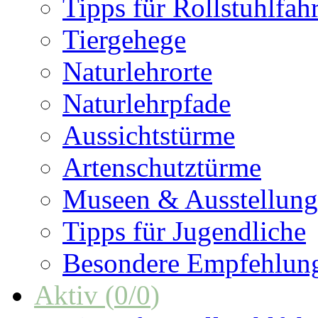
Tipps für Rollstuhlfah
Tiergehege
Naturlehrorte
Naturlehrpfade
Aussichtstürme
Artenschutztürme
Museen & Ausstellun
Tipps für Jugendliche
Besondere Empfehlun
Aktiv
(
0
/
0
)