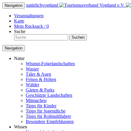
natürlich
vogtland
Navigation
Veranstaltungen
Karte
Mein Rucksack /
0
Suche
Suchen
Navigation
Natur
Wismut-Folgelandschaften
Wasser
Täler & Auen
Felsen & Höhen
Wälder
Gärten & Parks
Geschützte Landschaften
Mitmachen
Tipps für Kinder
Tipps für Jugendliche
Tipps für Rollstuhlfahrer
Besondere Empfehlungen
Wissen