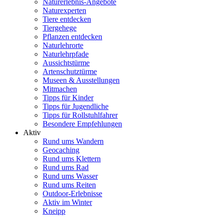
Naturerlebnis-Angebote
Naturexperten
Tiere entdecken
Tiergehege
Pflanzen entdecken
Naturlehrorte
Naturlehrpfade
Aussichtstürme
Artenschutztürme
Museen & Ausstellungen
Mitmachen
Tipps für Kinder
Tipps für Jugendliche
Tipps für Rollstuhlfahrer
Besondere Empfehlungen
Aktiv
Rund ums Wandern
Geocaching
Rund ums Klettern
Rund ums Rad
Rund ums Wasser
Rund ums Reiten
Outdoor-Erlebnisse
Aktiv im Winter
Kneipp