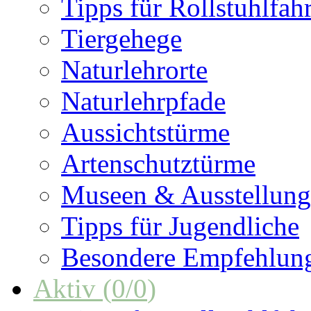
Tipps für Rollstuhlfah
Tiergehege
Naturlehrorte
Naturlehrpfade
Aussichtstürme
Artenschutztürme
Museen & Ausstellun
Tipps für Jugendliche
Besondere Empfehlun
Aktiv
(
0
/
0
)