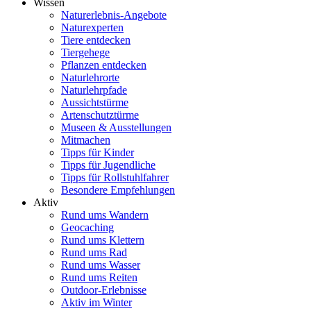
Wissen
Naturerlebnis-Angebote
Naturexperten
Tiere entdecken
Tiergehege
Pflanzen entdecken
Naturlehrorte
Naturlehrpfade
Aussichtstürme
Artenschutztürme
Museen & Ausstellungen
Mitmachen
Tipps für Kinder
Tipps für Jugendliche
Tipps für Rollstuhlfahrer
Besondere Empfehlungen
Aktiv
Rund ums Wandern
Geocaching
Rund ums Klettern
Rund ums Rad
Rund ums Wasser
Rund ums Reiten
Outdoor-Erlebnisse
Aktiv im Winter