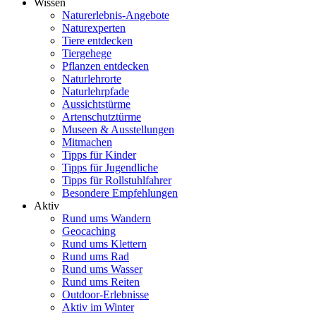
Wissen
Naturerlebnis-Angebote
Naturexperten
Tiere entdecken
Tiergehege
Pflanzen entdecken
Naturlehrorte
Naturlehrpfade
Aussichtstürme
Artenschutztürme
Museen & Ausstellungen
Mitmachen
Tipps für Kinder
Tipps für Jugendliche
Tipps für Rollstuhlfahrer
Besondere Empfehlungen
Aktiv
Rund ums Wandern
Geocaching
Rund ums Klettern
Rund ums Rad
Rund ums Wasser
Rund ums Reiten
Outdoor-Erlebnisse
Aktiv im Winter