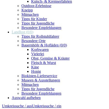
Kutsch- & Kremserfahrten
Outdoor-Erlebnisse
Kneipp
Mitmachen
Tipps für Kinder
Tipps für Jugendliche
Besondere Empfehlungen
Landlust
(
0
/
0
)
Tipps für Rollstuhlfahrer
Besondere Orte
Bauernhöfe & Hofläden
(
0
/
0
)
Korbwaren
Vielerlei
Obst, Gemüse & Kräuter
Fleisch & Wurst
Käse
Honig
Biokisten-Lieferservice
Museen & Ausstellungen
Mitmachen
Tipps für Jugendliche
Besondere Empfehlungen
Auswahl aufheben
Umkreissuche / aus
Umkreissuche / ein