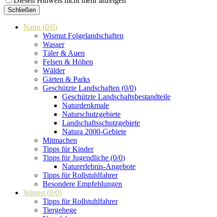
Diesen Hinweis nicht mehr anzeigen
Schließen
Natur
(
0
/
0
)
Wismut Folgelandschaften
Wasser
Täler & Auen
Felsen & Höhen
Wälder
Gärten & Parks
Geschützte Landschaften
(
0
/
0
)
Geschützte Landschaftsbestandteile
Naturdenkmale
Naturschutzgebiete
Landschaftsschutzgebiete
Natura 2000-Gebiete
Mitmachen
Tipps für Kinder
Tipps für Jugendliche
(
0
/
0
)
Naturerlebnis-Angebote
Tipps für Rollstuhlfahrer
Besondere Empfehlungen
Wissen
(
0
/
0
)
Tipps für Rollstuhlfahrer
Tiergehege