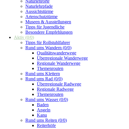
Naturlehrorte
Naturlehrpfade
Aussichtstürme
Artenschutztürme
Museen & Ausstellungen
Tipps für Jugendliche
Besondere Empfehlungen
Aktiv
(
0
/
0
)
Tipps für Rollstuhlfahrer
Rund ums Wandern
(
0
/
0
)
Qualitätswanderwege
Überregionale Wanderwege
Regionale Wanderwege
Themenrouten
Rund ums Klettern
Rund ums Rad
(
0
/
0
)
Überregionale Radwege
Regionale Radwege
Themenrouten
Rund ums Wasser
(
0
/
0
)
Baden
Angeln
Kanu
Rund ums Reiten
(
0
/
0
)
Reiterhöfe