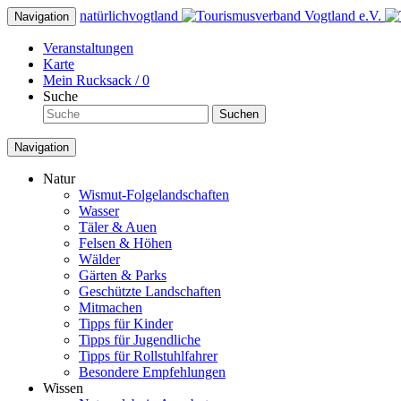
natürlich
vogtland
Navigation
Veranstaltungen
Karte
Mein Rucksack /
0
Suche
Suchen
Navigation
Natur
Wismut-Folgelandschaften
Wasser
Täler & Auen
Felsen & Höhen
Wälder
Gärten & Parks
Geschützte Landschaften
Mitmachen
Tipps für Kinder
Tipps für Jugendliche
Tipps für Rollstuhlfahrer
Besondere Empfehlungen
Wissen