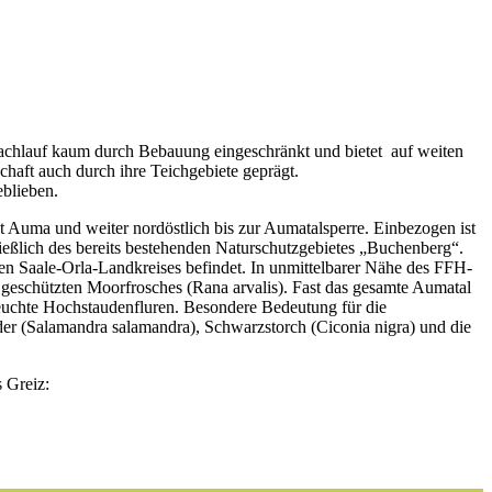
 Bachlauf kaum durch Bebauung eingeschränkt und bietet auf weiten
aft auch durch ihre Teichgebiete geprägt.
eblieben.
 Auma und weiter nordöstlich bis zur Aumatalsperre. Einbezogen ist
ießlich des bereits bestehenden Naturschutzgebietes „Buchenberg“.
n Saale-Orla-Landkreises befindet. In unmittelbarer Nähe des FFH-
g geschützten Moorfrosches (Rana arvalis). Fast das gesamte Aumatal
 feuchte Hochstaudenfluren. Besondere Bedeutung für die
er (Salamandra salamandra), Schwarzstorch (Ciconia nigra) und die
 Greiz: