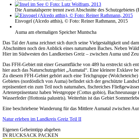
Die Aumatalsperre trennt zwei Abschnitte des Schutzgebietes 
Eisvogel (Alcedo atthis), © Foto: Reiner Rathmann, 2015
Auma am ehemaligen Speicher Muntscha
Das Tal der Auma zeichnet sich durch seine Vielgestaltigkeit und da
Abschnitten noch den Anblick eines naturnahen Baches. Neben Wälder
Hier im Südwesten des Landkreises Greiz – zwischen Auma und Zeulen
Das FFH-Gebiet mit einer Gesamtfläche von 489 ha erstreckt sich en
hier auch das Naturschutzgebiet „Aumatal“. Eine kleinere Exklave b
Zu diesem FFH-Gebiet gehört auch eine Teichgruppe (Wolcheteiche) s
Gebietes (nordöstlich von Auma) befindet sich der geschützte Landsch
repräsentiert ein zum Teil noch naturnahes, fischreiches Fließgewäs
Artenrepräsentanz haben Westgroppe (Cottus gobio), Bachneunauge (L
Wasserfeder (Hottonia palustris). Weiterhin ist das Gebiet Sommerle
Eine beschriebene Wanderung für das Mittlere Aumatal zwischen Aum
Natur erleben im Landkreis Greiz Teil II
Eigenen Geheimtipp abgeben
IN RUCKSACK PACKEN