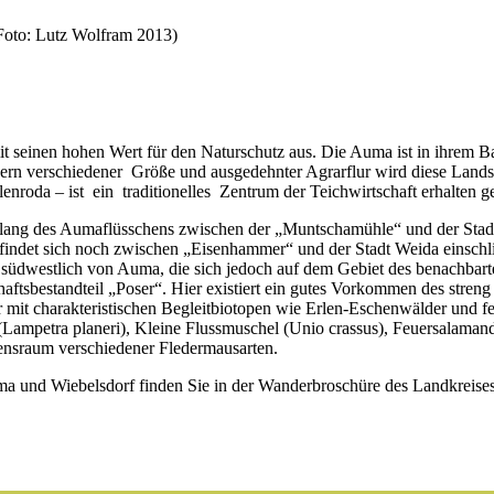
(Foto: Lutz Wolfram 2013)
mit seinen hohen Wert für den Naturschutz aus. Die Auma ist in ihrem
n verschiedener Größe und ausgedehnter Agrarflur wird diese Landsch
roda – ist ein traditionelles Zentrum der Teichwirtschaft erhalten g
tlang des Aumaflüsschens zwischen der „Muntschamühle“ und der Stadt
efindet sich noch zwischen „Eisenhammer“ und der Stadt Weida einschl
üdwestlich von Auma, die sich jedoch auf dem Gebiet des benachbarte
aftsbestandteil „Poser“. Hier existiert ein gutes Vorkommen des stren
ser mit charakteristischen Begleitbiotopen wie Erlen-Eschenwälder und
ampetra planeri), Kleine Flussmuschel (Unio crassus), Feuersalamand
bensraum verschiedener Fledermausarten.
a und Wiebelsdorf finden Sie in der Wanderbroschüre des Landkreises