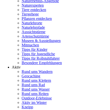
Naturerlebnis-Angebote
Naturexperten
Tiere entdecken
Tiergehege
Pflanzen entdecken
Naturlehrorte
Naturlehrpfade
Aussichtstürme
Artenschutztürme
Museen & Ausstellungen
Mitmachen
Tipps für Kinder
Tipps für Jugendliche
Tipps für Rollstuhlfahrer
Besondere Empfehlungen
Aktiv
Rund ums Wandern
Geocaching
Rund ums Klettern
Rund ums Rad
Rund ums Wasser
Rund ums Reiten
Outdoor-Erlebnisse
Aktiv im Winter
Kneipp