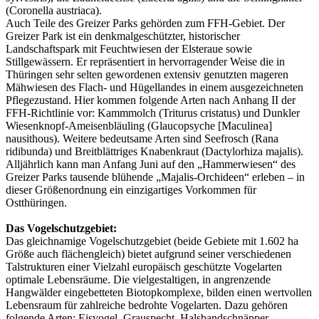
(Coronella austriaca).
Auch Teile des Greizer Parks gehörden zum FFH-Gebiet. Der
Greizer Park ist ein denkmalgeschützter, historischer
Landschaftspark mit Feuchtwiesen der Elsteraue sowie
Stillgewässern. Er repräsentiert in hervorragender Weise die in
Thüringen sehr selten gewordenen extensiv genutzten mageren
Mähwiesen des Flach- und Hügellandes in einem ausgezeichneten
Pflegezustand. Hier kommen folgende Arten nach Anhang II der
FFH-Richtlinie vor: Kammmolch (Triturus cristatus) und Dunkler
Wiesenknopf-Ameisenbläuling (Glaucopsyche [Maculinea]
nausithous). Weitere bedeutsame Arten sind Seefrosch (Rana
ridibunda) und Breitblättriges Knabenkraut (Dactylorhiza majalis).
Alljährlich kann man Anfang Juni auf den „Hammerwiesen“ des
Greizer Parks tausende blühende „Majalis-Orchideen“ erleben – in
dieser Größenordnung ein einzigartiges Vorkommen für
Ostthüringen.
Das Vogelschutzgebiet:
Das gleichnamige Vogelschutzgebiet (beide Gebiete mit 1.602 ha
Größe auch flächengleich) bietet aufgrund seiner verschiedenen
Talstrukturen einer Vielzahl europäisch geschützte Vogelarten
optimale Lebensräume. Die vielgestaltigen, in angrenzende
Hangwälder eingebetteten Biotopkomplexe, bilden einen wertvollen
Lebensraum für zahlreiche bedrohte Vogelarten. Dazu gehören
folgende Arten: Eisvogel, Grauspecht, Halsbandschnäpper,