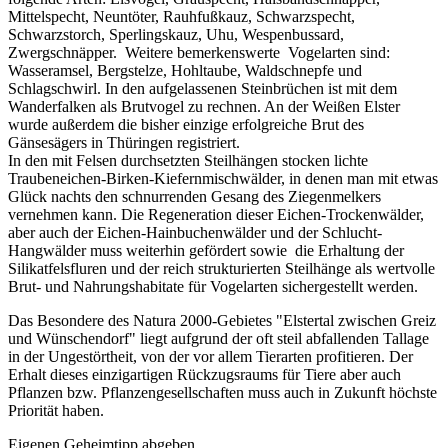
Mittelspecht, Neuntöter, Rauhfußkauz, Schwarzspecht,
Schwarzstorch, Sperlingskauz, Uhu, Wespenbussard,
Zwergschnäpper. Weitere bemerkenswerte Vogelarten sind:
Wasseramsel, Bergstelze, Hohltaube, Waldschnepfe und
Schlagschwirl. In den aufgelassenen Steinbrüchen ist mit dem
Wanderfalken als Brutvogel zu rechnen. An der Weißen Elster
wurde außerdem die bisher einzige erfolgreiche Brut des
Gänsesägers in Thüringen registriert.
In den mit Felsen durchsetzten Steilhängen stocken lichte
Traubeneichen-Birken-Kiefernmischwälder, in denen man mit etwas
Glück nachts den schnurrenden Gesang des Ziegenmelkers
vernehmen kann. Die Regeneration dieser Eichen-Trockenwälder,
aber auch der Eichen-Hainbuchenwälder und der Schlucht-
Hangwälder muss weiterhin gefördert sowie die Erhaltung der
Silikatfelsfluren und der reich strukturierten Steilhänge als wertvolle
Brut- und Nahrungshabitate für Vogelarten sichergestellt werden.
Das Besondere des Natura 2000-Gebietes "Elstertal zwischen Greiz
und Wünschendorf" liegt aufgrund der oft steil abfallenden Tallage
in der Ungestörtheit, von der vor allem Tierarten profitieren. Der
Erhalt dieses einzigartigen Rückzugsraums für Tiere aber auch
Pflanzen bzw. Pflanzengesellschaften muss auch in Zukunft höchste
Priorität haben.
Eigenen Geheimtipp abgeben