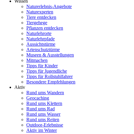
Wissen
Naturerlebnis-Angebote
Naturexperten
Tiere entdecken
Tiergehege
Pflanzen entdecken
Naturlehrorte
Naturlehrpfade
Aussichtstürme
Artenschutztürme
Museen & Ausstellungen
Mitmachen
Tipps für Kinder
Tipps für Jugendliche
Tipps für Rollstuhlfahrer
Besondere Empfehlungen
Aktiv
Rund ums Wandern
Geocaching
Rund ums Klettern
Rund ums Rad
Rund ums Wasser
Rund ums Reiten
Outdoor-Erlebnisse
Aktiv im Winter