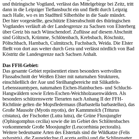
und thüringische Vogtland, verlässt das Mittelgebirge bei Zeitz, tritt
dann in die Leipziger Tieflansbucht ein und fließt durch Leipzig
nach Halle, wo es im Stadftteil Silberhöhe in die Saale mündet.
Der hier vorgestellte, geschützte Elsterabschnitt des thüringischen
Vogtlandes verläuft ab der Landesgrenze zu Sachsen von Elsterberg
über Greiz bis nach Wünschendorf. Zuflüsse auf diesem Abschnitt
sind Göltzsch, Krümme, Schlötenbach, Krebsbach, Röschnitz,
Pöltschbach, Harnbach, Culmitzsch, Fuchsbach, Weida. Die Elster
fließt von dort aus weiter durch Gera und verlässt nördlich von Bad
Köstritz die Landesgrenze nach Sachsen Anhalt.
Das FFH-Gebiet:
Das gesamte Gebiet repräsentiert einen besonders wertvollen
Flussabschnitt der Weißen Elster mit naturnahen Strukturen,
einschließlich der Aue und Steilhangbereiche mit Silikatfels-
Lebensraumtypen, naturnahen Eichen-Hainbuchen- und Schlucht-
Hangwäldern sowie Erlen-Eschen-Weichholzauenwäldern. Als
besonders schützenswerte Tierarten nach Anhang II der FFH-
Richtlinie gelten die Mopsfledermaus (Barbastella barbastellus), das
Große Mausohr (Myotis myotis), der Kammmolch (Triturus
cristatus), der Fischotter (Lutra lutra), die Grüne Flussjungfer
(Ophiogomphus cecilia) sowie die im Gebiet des Schlötenbaches
vorkommende Große Moosjungfer (Leucorrhinia pectoralis).
Weitere bedeutsame Arten des Elstertals sind die Wildkatze (Felis
sylvestris), die Zauneidechse (Lacerta agilis) und die Schlingnatter