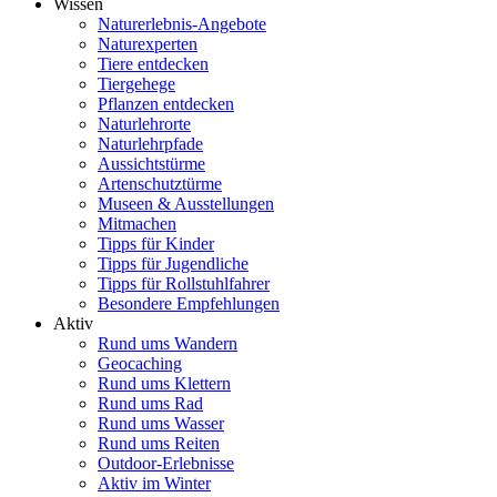
Wissen
Naturerlebnis-Angebote
Naturexperten
Tiere entdecken
Tiergehege
Pflanzen entdecken
Naturlehrorte
Naturlehrpfade
Aussichtstürme
Artenschutztürme
Museen & Ausstellungen
Mitmachen
Tipps für Kinder
Tipps für Jugendliche
Tipps für Rollstuhlfahrer
Besondere Empfehlungen
Aktiv
Rund ums Wandern
Geocaching
Rund ums Klettern
Rund ums Rad
Rund ums Wasser
Rund ums Reiten
Outdoor-Erlebnisse
Aktiv im Winter