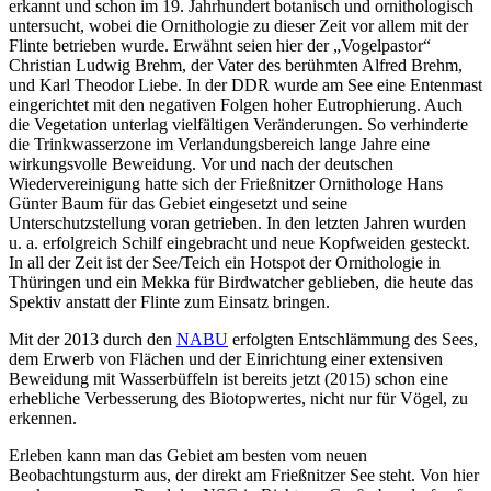
erkannt und schon im 19. Jahrhundert botanisch und ornithologisch
untersucht, wobei die Ornithologie zu dieser Zeit vor allem mit der
Flinte betrieben wurde. Erwähnt seien hier der „Vogelpastor“
Christian Ludwig Brehm, der Vater des berühmten Alfred Brehm,
und Karl Theodor Liebe. In der DDR wurde am See eine Entenmast
eingerichtet mit den negativen Folgen hoher Eutrophierung. Auch
die Vegetation unterlag vielfältigen Veränderungen. So verhinderte
die Trinkwasserzone im Verlandungsbereich lange Jahre eine
wirkungsvolle Beweidung. Vor und nach der deutschen
Wiedervereinigung hatte sich der Frießnitzer Ornithologe Hans
Günter Baum für das Gebiet eingesetzt und seine
Unterschutzstellung voran getrieben. In den letzten Jahren wurden
u. a. erfolgreich Schilf eingebracht und neue Kopfweiden gesteckt.
In all der Zeit ist der See/Teich ein Hotspot der Ornithologie in
Thüringen und ein Mekka für Birdwatcher geblieben, die heute das
Spektiv anstatt der Flinte zum Einsatz bringen.
Mit der 2013 durch den
NABU
erfolgten Entschlämmung des Sees,
dem Erwerb von Flächen und der Einrichtung einer extensiven
Beweidung mit Wasserbüffeln ist bereits jetzt (2015) schon eine
erhebliche Verbesserung des Biotopwertes, nicht nur für Vögel, zu
erkennen.
Erleben kann man das Gebiet am besten vom neuen
Beobachtungsturm aus, der direkt am Frießnitzer See steht. Von hier