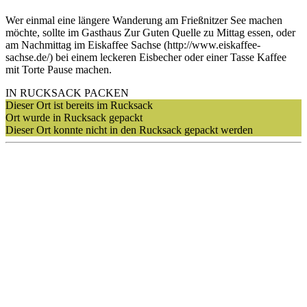
Wer einmal eine längere Wanderung am Frießnitzer See machen
möchte, sollte im Gasthaus Zur Guten Quelle zu Mittag essen, oder
am Nachmittag im Eiskaffee Sachse (http://www.eiskaffee-
sachse.de/) bei einem leckeren Eisbecher oder einer Tasse Kaffee
mit Torte Pause machen.
IN RUCKSACK PACKEN
Dieser Ort ist bereits im Rucksack
Ort wurde in Rucksack gepackt
Dieser Ort konnte nicht in den Rucksack gepackt werden