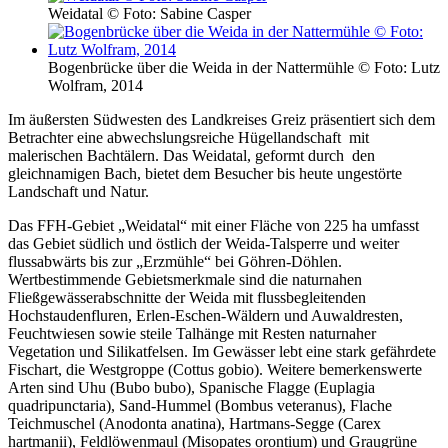
Weidatal © Foto: Sabine Casper
Bogenbrücke über die Weida in der Nattermühle © Foto: Lutz
Wolfram, 2014
Im äußersten Südwesten des Landkreises Greiz präsentiert sich dem
Betrachter eine abwechslungsreiche Hügellandschaft mit
malerischen Bachtälern. Das Weidatal, geformt durch den
gleichnamigen Bach, bietet dem Besucher bis heute ungestörte
Landschaft und Natur.
Das FFH-Gebiet „Weidatal“ mit einer Fläche von 225 ha umfasst
das Gebiet südlich und östlich der Weida-Talsperre und weiter
flussabwärts bis zur „Erzmühle“ bei Göhren-Döhlen.
Wertbestimmende Gebietsmerkmale sind die naturnahen
Fließgewässerabschnitte der Weida mit flussbegleitenden
Hochstaudenfluren, Erlen-Eschen-Wäldern und Auwaldresten,
Feuchtwiesen sowie steile Talhänge mit Resten naturnaher
Vegetation und Silikatfelsen. Im Gewässer lebt eine stark gefährdete
Fischart, die Westgroppe (Cottus gobio). Weitere bemerkenswerte
Arten sind Uhu (Bubo bubo), Spanische Flagge (Euplagia
quadripunctaria), Sand-Hummel (Bombus veteranus), Flache
Teichmuschel (Anodonta anatina), Hartmans-Segge (Carex
hartmanii), Feldlöwenmaul (Misopates orontium) und Graugrüne