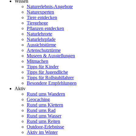
Wissen
Naturerlebnis-Angebote
Naturexperten
Tiere entdecken
Tiergehege
Pflanzen entdecken
Naturlehrorte
Naturlehrpfade
Aussichtstürme
Artenschutztürme
Museen & Ausstellungen
Mitmachen
Tipps für Kinder
Tipps für Jugendliche
Tipps für Rollstuhlfahrer
Besondere Empfehlungen
Aktiv
Rund ums Wandern
Geocaching
Rund ums Klettern
Rund ums Rad
Rund ums Wasser
Rund ums Reiten
Outdoor-Erlebnisse
Aktiv im Winter