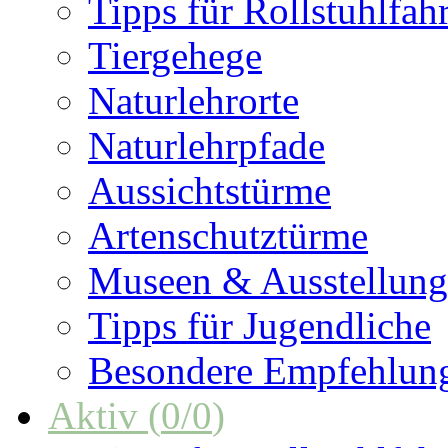
Tipps für Rollstuhlfah
Tiergehege
Naturlehrorte
Naturlehrpfade
Aussichtstürme
Artenschutztürme
Museen & Ausstellun
Tipps für Jugendliche
Besondere Empfehlun
Aktiv
(
0
/
0
)