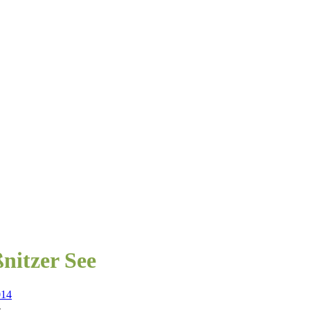
itzer See
4