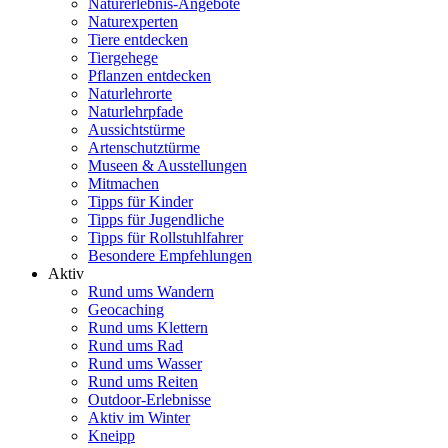
Naturerlebnis-Angebote
Naturexperten
Tiere entdecken
Tiergehege
Pflanzen entdecken
Naturlehrorte
Naturlehrpfade
Aussichtstürme
Artenschutztürme
Museen & Ausstellungen
Mitmachen
Tipps für Kinder
Tipps für Jugendliche
Tipps für Rollstuhlfahrer
Besondere Empfehlungen
Aktiv
Rund ums Wandern
Geocaching
Rund ums Klettern
Rund ums Rad
Rund ums Wasser
Rund ums Reiten
Outdoor-Erlebnisse
Aktiv im Winter
Kneipp