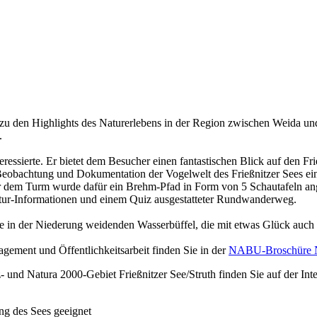
 zu den Highlights des Naturerlebens in der Region zwischen Weida un
.
eressierte. Er bietet dem Besucher einen fantastischen Blick auf den Fr
 Beobachtung und Dokumentation der Vogelwelt des Frießnitzer Sees ei
r dem Turm wurde dafür ein Brehm-Pfad in Form von 5 Schautafeln ange
tur-Informationen und einem Quiz ausgestatteter Rundwanderweg.
d die in der Niederung weidenden Wasserbüffel, die mit etwas Glück a
agement und Öffentlichkeitsarbeit finden Sie in der
NABU-Broschüre Nat
und Natura 2000-Gebiet Frießnitzer See/Struth finden Sie auf der Inte
ung des Sees geeignet