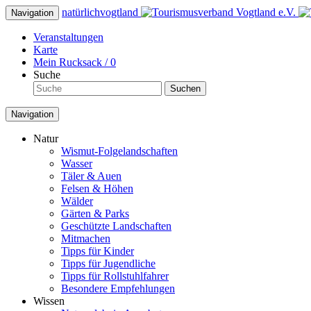
natürlich
vogtland
Navigation
Veranstaltungen
Karte
Mein Rucksack /
0
Suche
Suchen
Navigation
Natur
Wismut-Folgelandschaften
Wasser
Täler & Auen
Felsen & Höhen
Wälder
Gärten & Parks
Geschützte Landschaften
Mitmachen
Tipps für Kinder
Tipps für Jugendliche
Tipps für Rollstuhlfahrer
Besondere Empfehlungen
Wissen