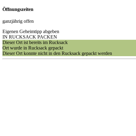
Öffnungszeiten
ganzjährig offen
Eigenen Geheimtipp abgeben
IN RUCKSACK PACKEN
Dieser Ort ist bereits im Rucksack
Ort wurde in Rucksack gepackt
Dieser Ort konnte nicht in den Rucksack gepackt werden