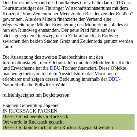
Der Tourismusverband des Landkreises Greiz hatte dann 2013 das
Tourismusbudget des Thüringer Wirtschaftsministeriums mit dem
Konzept „Vom Zeulenrodaer Meer zu den Residenzen der Reußen“
gewonnen. Aus den Mitteln finanzierte der Verband eine
Wegerweiterung. Mit der Erweiterung des Moorerlebnispfades ist
nun ein Rundweg entstanden. Der neue Pfad führt auf den
nächstgelegenen Querweg, der in Zukunft auch als Radweg
zwischen den beiden Städten Greiz und Zeulenroda genutzt werden
kann.
Die Ausstattung des zweiten Bauabschnittes mit den
Informationstafeln, den Erlebnistafeln und den Modulen für Kinder
und Erwachsene hat die
DBU
-Tochter finanziert. Diese Objekte
machen gemeinsam mit dem Aussichtsturm das Moor noch
erlebbarer und zeigen dessen Bedeutung innerhalb der
DBU
-
Naturerbefläche Pöllwitzer Wald.
rollstuhlgeeignet mit Begleitperson
Eigenen Geheimtipp abgeben
IN RUCKSACK PACKEN
Dieser Ort ist bereits im Rucksack
Ort wurde in Rucksack gepackt
Dieser Ort konnte nicht in den Rucksack gepackt werden