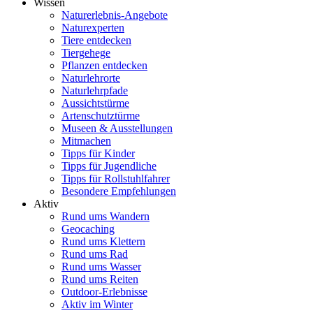
Wissen
Naturerlebnis-Angebote
Naturexperten
Tiere entdecken
Tiergehege
Pflanzen entdecken
Naturlehrorte
Naturlehrpfade
Aussichtstürme
Artenschutztürme
Museen & Ausstellungen
Mitmachen
Tipps für Kinder
Tipps für Jugendliche
Tipps für Rollstuhlfahrer
Besondere Empfehlungen
Aktiv
Rund ums Wandern
Geocaching
Rund ums Klettern
Rund ums Rad
Rund ums Wasser
Rund ums Reiten
Outdoor-Erlebnisse
Aktiv im Winter