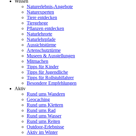
Wissen
Naturerlebnis-Angebote
Naturexperten
Tiere entdecken
Tiergehege
Pflanzen entdecken
Naturlehrorte
Naturlehrpfade
Aussichtstürme
Artenschutztürme
Museen & Ausstellungen
Mitmachen
Tipps für Kinder
Tipps für Jugendliche
Tipps für Rollstuhlfahrer
Besondere Empfehlungen
Aktiv
Rund ums Wandern
Geocaching
Rund ums Klettern
Rund ums Rad
Rund ums Wasser
Rund ums Reiten
Outdoor-Erlebnisse
Aktiv im Winter