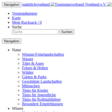
natürlich
vogtland
Navigation
Veranstaltungen
Karte
Mein Rucksack /
0
Suche
Suchen
Navigation
Natur
Wismut-Folgelandschaften
Wasser
Täler & Auen
Felsen & Höhen
Wälder
Gärten & Parks
Geschützte Landschaften
Mitmachen
Tipps für Kinder
Tipps für Jugendliche
Tipps für Rollstuhlfahrer
Besondere Empfehlungen
Wissen