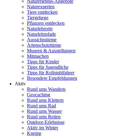
Naturerlebnis-Angebote
Naturexperten
Tiere entdecken
Tiergehege
Pflanzen entdecken
Naturlehrorte
Naturlehrpfade
Aussichtstürme
Artenschutztürme
Museen & Ausstellungen
Mitmachen
Tipps für Kinder
Tipps für Jugendliche
Tipps für Rollstuhlfahrer
Besondere Empfehlungen
Aktiv
Rund ums Wandern
Geocaching
Rund ums Klettern
Rund ums Rad
Rund ums Wasser
Rund ums Reiten
Outdoor-Erlebnisse
Aktiv im Winter
Kneipp