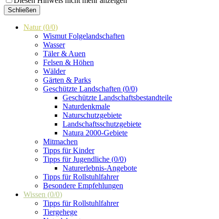
Diesen Hinweis nicht mehr anzeigen
Schließen
Natur
(
0
/
0
)
Wismut Folgelandschaften
Wasser
Täler & Auen
Felsen & Höhen
Wälder
Gärten & Parks
Geschützte Landschaften
(
0
/
0
)
Geschützte Landschaftsbestandteile
Naturdenkmale
Naturschutzgebiete
Landschaftsschutzgebiete
Natura 2000-Gebiete
Mitmachen
Tipps für Kinder
Tipps für Jugendliche
(
0
/
0
)
Naturerlebnis-Angebote
Tipps für Rollstuhlfahrer
Besondere Empfehlungen
Wissen
(
0
/
0
)
Tipps für Rollstuhlfahrer
Tiergehege