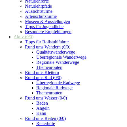
Naturlehrorte
Naturlehrpfade
Aussichtstürme
Artenschutztürme
Museen & Ausstellungen
Tipps für Jugendliche
Besondere Empfehlungen
Aktiv
(
0
/
0
)
Tipps für Rollstuhlfahrer
Rund ums Wandern
(
0
/
0
)
Qualitätswanderwege
Überregionale Wanderwege
Regionale Wanderwege
Themenrouten
Rund ums Klettern
Rund ums Rad
(
0
/
0
)
Überregionale Radwege
Regionale Radwege
Themenrouten
Rund ums Wasser
(
0
/
0
)
Baden
Angeln
Kanu
Rund ums Reiten
(
0
/
0
)
Reiterhöfe