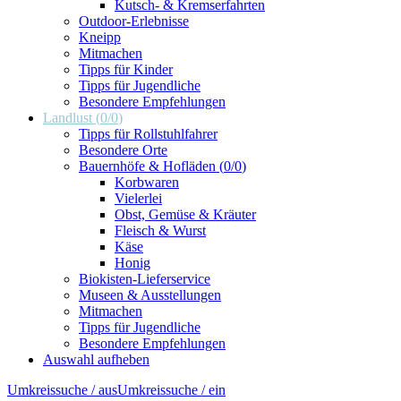
Kutsch- & Kremserfahrten
Outdoor-Erlebnisse
Kneipp
Mitmachen
Tipps für Kinder
Tipps für Jugendliche
Besondere Empfehlungen
Landlust
(
0
/
0
)
Tipps für Rollstuhlfahrer
Besondere Orte
Bauernhöfe & Hofläden
(
0
/
0
)
Korbwaren
Vielerlei
Obst, Gemüse & Kräuter
Fleisch & Wurst
Käse
Honig
Biokisten-Lieferservice
Museen & Ausstellungen
Mitmachen
Tipps für Jugendliche
Besondere Empfehlungen
Auswahl aufheben
Umkreissuche / aus
Umkreissuche / ein