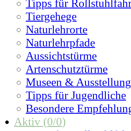
Tipps für Rollstuhlfah
Tiergehege
Naturlehrorte
Naturlehrpfade
Aussichtstürme
Artenschutztürme
Museen & Ausstellun
Tipps für Jugendliche
Besondere Empfehlun
Aktiv
(
0
/
0
)