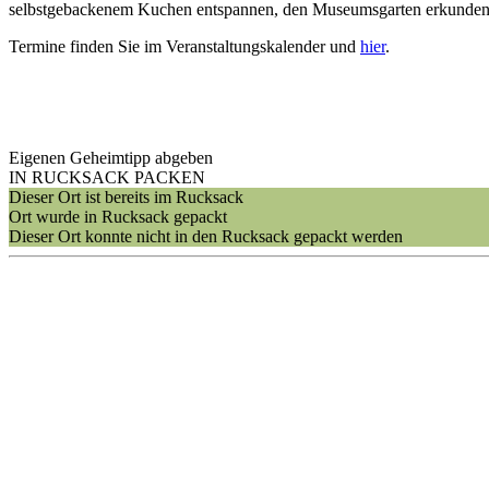
selbstgebackenem Kuchen entspannen, den Museumsgarten erkunden, K
Termine finden Sie im Veranstaltungskalender und
hier
.
Eigenen Geheimtipp abgeben
IN RUCKSACK PACKEN
Dieser Ort ist bereits im Rucksack
Ort wurde in Rucksack gepackt
Dieser Ort konnte nicht in den Rucksack gepackt werden