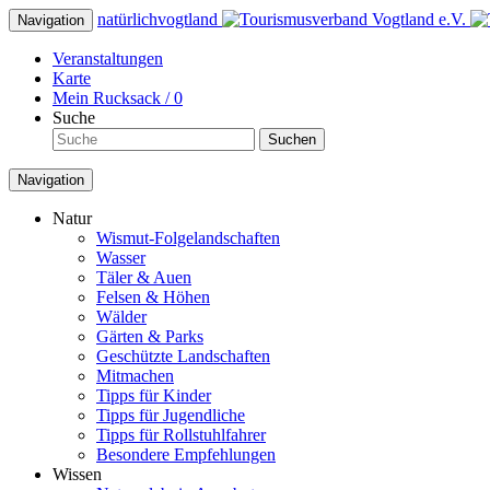
natürlich
vogtland
Navigation
Veranstaltungen
Karte
Mein Rucksack /
0
Suche
Suchen
Navigation
Natur
Wismut-Folgelandschaften
Wasser
Täler & Auen
Felsen & Höhen
Wälder
Gärten & Parks
Geschützte Landschaften
Mitmachen
Tipps für Kinder
Tipps für Jugendliche
Tipps für Rollstuhlfahrer
Besondere Empfehlungen
Wissen