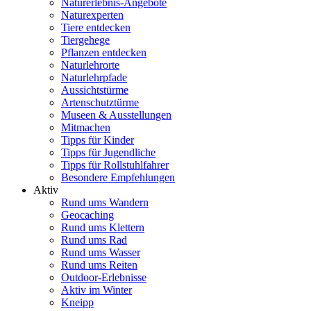
Naturerlebnis-Angebote
Naturexperten
Tiere entdecken
Tiergehege
Pflanzen entdecken
Naturlehrorte
Naturlehrpfade
Aussichtstürme
Artenschutztürme
Museen & Ausstellungen
Mitmachen
Tipps für Kinder
Tipps für Jugendliche
Tipps für Rollstuhlfahrer
Besondere Empfehlungen
Aktiv
Rund ums Wandern
Geocaching
Rund ums Klettern
Rund ums Rad
Rund ums Wasser
Rund ums Reiten
Outdoor-Erlebnisse
Aktiv im Winter
Kneipp