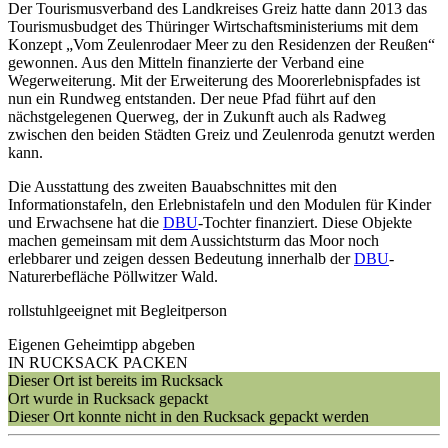
Der Tourismusverband des Landkreises Greiz hatte dann 2013 das
Tourismusbudget des Thüringer Wirtschaftsministeriums mit dem
Konzept „Vom Zeulenrodaer Meer zu den Residenzen der Reußen“
gewonnen. Aus den Mitteln finanzierte der Verband eine
Wegerweiterung. Mit der Erweiterung des Moorerlebnispfades ist
nun ein Rundweg entstanden. Der neue Pfad führt auf den
nächstgelegenen Querweg, der in Zukunft auch als Radweg
zwischen den beiden Städten Greiz und Zeulenroda genutzt werden
kann.
Die Ausstattung des zweiten Bauabschnittes mit den
Informationstafeln, den Erlebnistafeln und den Modulen für Kinder
und Erwachsene hat die
DBU
-Tochter finanziert. Diese Objekte
machen gemeinsam mit dem Aussichtsturm das Moor noch
erlebbarer und zeigen dessen Bedeutung innerhalb der
DBU
-
Naturerbefläche Pöllwitzer Wald.
rollstuhlgeeignet mit Begleitperson
Eigenen Geheimtipp abgeben
IN RUCKSACK PACKEN
Dieser Ort ist bereits im Rucksack
Ort wurde in Rucksack gepackt
Dieser Ort konnte nicht in den Rucksack gepackt werden