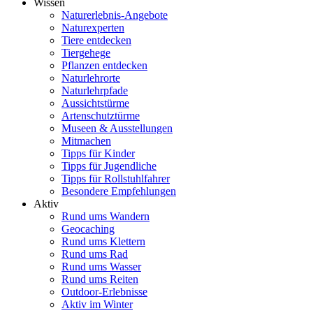
Wissen
Naturerlebnis-Angebote
Naturexperten
Tiere entdecken
Tiergehege
Pflanzen entdecken
Naturlehrorte
Naturlehrpfade
Aussichtstürme
Artenschutztürme
Museen & Ausstellungen
Mitmachen
Tipps für Kinder
Tipps für Jugendliche
Tipps für Rollstuhlfahrer
Besondere Empfehlungen
Aktiv
Rund ums Wandern
Geocaching
Rund ums Klettern
Rund ums Rad
Rund ums Wasser
Rund ums Reiten
Outdoor-Erlebnisse
Aktiv im Winter