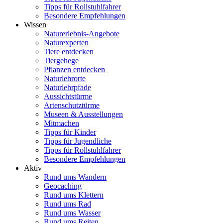
Tipps für Rollstuhlfahrer
Besondere Empfehlungen
Wissen
Naturerlebnis-Angebote
Naturexperten
Tiere entdecken
Tiergehege
Pflanzen entdecken
Naturlehrorte
Naturlehrpfade
Aussichtstürme
Artenschutztürme
Museen & Ausstellungen
Mitmachen
Tipps für Kinder
Tipps für Jugendliche
Tipps für Rollstuhlfahrer
Besondere Empfehlungen
Aktiv
Rund ums Wandern
Geocaching
Rund ums Klettern
Rund ums Rad
Rund ums Wasser
Rund ums Reiten