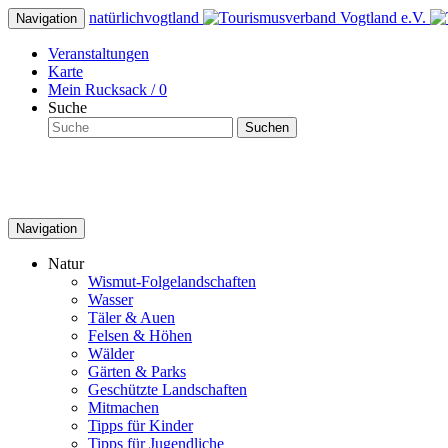
natürlich
vogtland
Navigation
Veranstaltungen
Karte
Mein Rucksack /
0
Suche
Suchen
Navigation
Natur
Wismut-Folgelandschaften
Wasser
Täler & Auen
Felsen & Höhen
Wälder
Gärten & Parks
Geschützte Landschaften
Mitmachen
Tipps für Kinder
Tipps für Jugendliche